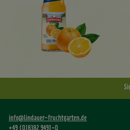
Si
info@lindauer-fruchtgarten.de
+49 (0)8382 9491-0