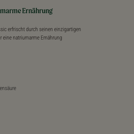
riumarme Ernährung
ic erfrischt durch seinen einzigartigen
̈r eine natriumarme Ernährung
lensäure