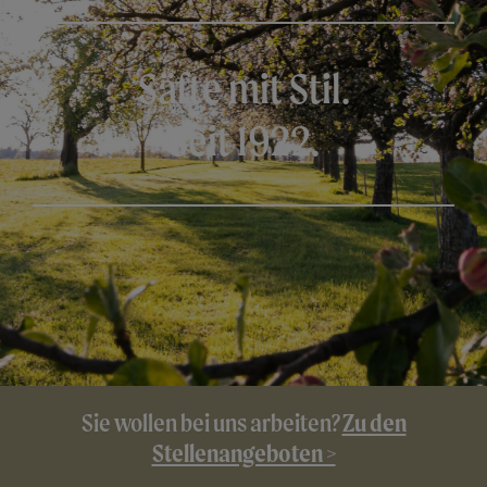
Säfte mit Stil.
Seit 1922.
Zu den
Sie wollen bei uns arbeiten?
Stellenangeboten >