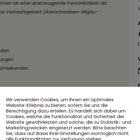
uchen wir eine überzeugende Persönlichkeit als
V
das Verkaufsgebiet Oberschwaben-Allgäu-
nden
tungen
nomiekunden
em Familienunternehmen
Wir verwenden Cookies, um Ihnen ein optimales
Website-Erlebnis zu bieten, sofern Sie uns die
Firmenwagen
Berechtigung dazu erteilen. Es handelt sich dabei um
ome-Office
Cookies, welche die Funktionalität und Sicherheit der
Website gewährleisten und solche, die zu Statistik- und
Marketingzwecken eingesetzt werden. Bitte beachten
Sie, dass auf Basis Ihrer Einstellungen womöglich nicht
alle Funktionalitäten zur Verfügung stehen.