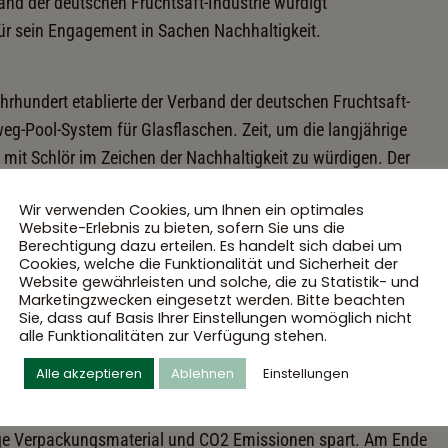
and der deutschen Fruchtsaft-Industrie würdigt
für sein Engagement in Sachen Nachhaltigkeit.
rhundert etablierte der Verband der deutschen Fruchtsaft-
eg-Pool-System für Glasflaschen. Zeit, um die langjährige
mit Schlör im Zeichen der Nachhaltigkeit zu würdigen. Der
lör für seinen konsequenten Einsatz von Mehrweg-Gebinden
Wir verwenden Cookies, um Ihnen ein optimales
aus.
Website-Erlebnis zu bieten, sofern Sie uns die
Berechtigung dazu erteilen. Es handelt sich dabei um
Cookies, welche die Funktionalität und Sicherheit der
Website gewährleisten und solche, die zu Statistik- und
ende öffentliche Aufmerksamkeit für Nachhaltigkeit und
Marketingzwecken eingesetzt werden. Bitte beachten
 das Glas-Mehrwegsystem immer mehr an Bedeutung für die
Sie, dass auf Basis Ihrer Einstellungen womöglich nicht
alle Funktionalitäten zur Verfügung stehen.
t Klaus Widemann, Inhaber und Geschäftsführer von Schlör.
Alle akzeptieren
Ablehnen
Einstellungen
 in vielerlei Hinsicht ideal. Sie können zigfach eingesetzt
ge Verpackungsmaterial und CO2 Emissionen spart. Am Ende