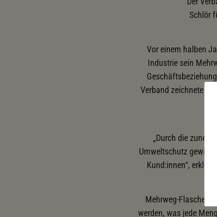
Der Verb
Schlör 
Vor einem halben Jah
Industrie sein Mehrw
Geschäftsbeziehung 
Verband zeichnete Sch
„Durch die zunehm
Umweltschutz gewinnt
Kund:innen“, erklär
Mehrweg-Flaschen sind
werden, was jede Men