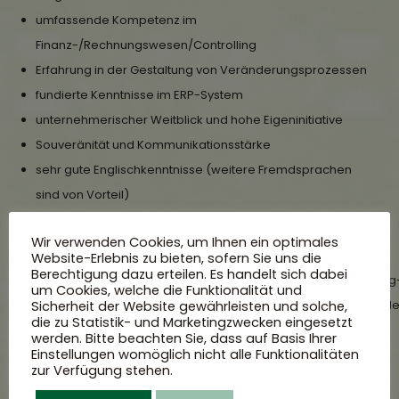
umfassende Kompetenz im
Finanz-/Rechnungswesen/Controlling
Erfahrung in der Gestaltung von Veränderungsprozessen
fundierte Kenntnisse im ERP-System
unternehmerischer Weitblick und hohe Eigeninitiative
Souveränität und Kommunikationsstärke
sehr gute Englischkenntnisse (weitere Fremdsprachen
sind von Vorteil)
Wir verwenden Cookies, um Ihnen ein optimales
Kontakte
Website-Erlebnis zu bieten, sofern Sie uns die
Berechtigung dazu erteilen. Es handelt sich dabei
Wir freuen uns auf die Zusendung Ihrer elektronischen Bewerbung
um Cookies, welche die Funktionalität und
sunter­lagen per Mail unter Angabe Ihrer Gehaltsvorstellung und d
Sicherheit der Website gewährleisten und solche,
die zu Statistik- und Marketingzwecken eingesetzt
frühestmöglichen Eintrittstermins bitte ausschließlich an:
werden. Bitte beachten Sie, dass auf Basis Ihrer
Einstellungen womöglich nicht alle Funktionalitäten
klaus.widemann@widemann.eu
zur Verfügung stehen.