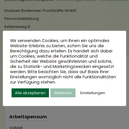
Lindauer Bodensee-Fruchtsäfte GmbH
Personalabteilung
Kellereiweg 8
88131 Lindau
Wir verwenden Cookies, um Ihnen ein optimales
Website-Erlebnis zu bieten, sofern Sie uns die
Berechtigung dazu erteilen. Es handelt sich dabei
um Cookies, welche die Funktionalität und
Sicherheit der Website gewährleisten und solche,
die zu Statistik- und Marketingzwecken eingesetzt
Arbeitgeber
werden. Bitte beachten Sie, dass auf Basis Ihrer
Einstellungen womöglich nicht alle Funktionalitäten
zur Verfügung stehen.
Alle akzeptieren
Ablehnen
Einstellungen
Arbeitspensum
Vollzeit