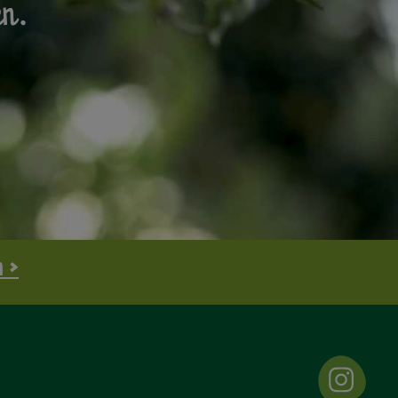
en.
n >