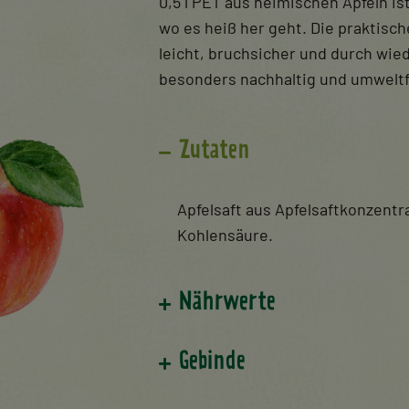
0,5 l PET aus heimischen Äpfeln is
wo es heiß her geht. Die praktisc
leicht,
bruchsicher und durch wie
besonders nachhaltig und umweltf
Zutaten
Apfelsaft aus Apfelsaftkonzentra
Kohlensäure.
Nährwerte
Gebinde