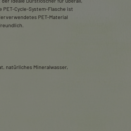
t
der ideale Durstlöscher für überall,
he PET-Cycle-System-Flasche ist
derverwendetes PET-Material
reundlich.
t, natürliches Mineralwasser,