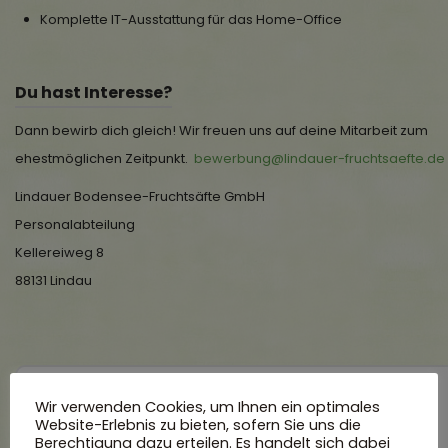
Komplette IT-Ausstattung für das Home-Office
Du hast Interesse?
Dann bewirb dich gleich! Wir freuen uns auf deine Mitarbeit zum
ehestmöglichen Zeitpunkt.
bewerbung@lindauer-fruchtsaefte.de
Lindauer Bodensee-Fruchtsäfte GmbH
Personalabteilung
Kellereiweg 8
88131 Lindau
Wir verwenden Cookies, um Ihnen ein optimales
Arbeitgeber
Website-Erlebnis zu bieten, sofern Sie uns die
Berechtigung dazu erteilen. Es handelt sich dabei