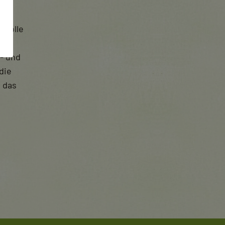
svolle
hen
- und
die
 das