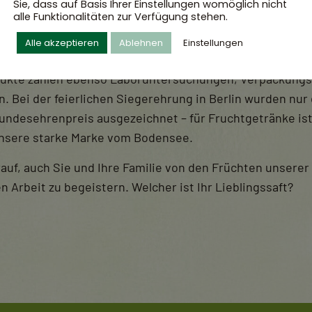
Sie, dass auf Basis Ihrer Einstellungen womöglich nicht
ionalen DLG-Qualitätsprüfung überzeugen.
alle Funktionalitäten zur Verfügung stehen.
-Gesellschaft (DLG) steht für wissenschaftlich anspruch
Alle akzeptieren
Ablehnen
Einstellungen
rüfungen in der Lebensmittelbranche. Zu den umfangreic
odukte zählen ebenso Laboruntersuchungen, Verpackungs
Bei der feierlichen Siegerehrung in Berlin wurden nur 
ndesehrenpreis ausgezeichnet – für Fruchtgetränke ist
nsere starke Marke vom Bodensee.
auf, auch Sie und Ihre Familie von den Früchten unserer
n Arbeit zu begeistern. Welcher ist Ihr Lieblingssaft?