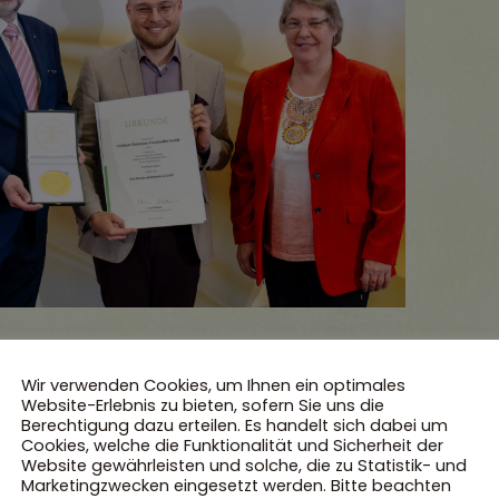
Wir verwenden Cookies, um Ihnen ein optimales
dauer Fruchtgarten über den 14. Bundesehrenpreis in Go
Website-Erlebnis zu bieten, sofern Sie uns die
 ist die höchste Qualitätsauszeichnung der deutschen
Berechtigung dazu erteilen. Es handelt sich dabei um
Cookies, welche die Funktionalität und Sicherheit der
hrlich vom Bundesministerium für Ernährung und Landwir
Website gewährleisten und solche, die zu Statistik- und
tsäfte konnten die Jury mit dem besten Gesamtergebnis 
Marketingzwecken eingesetzt werden. Bitte beachten