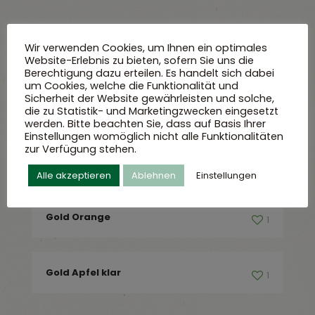
Categories
Show all
Wir verwenden Cookies, um Ihnen ein optimales
Website-Erlebnis zu bieten, sofern Sie uns die
Berechtigung dazu erteilen. Es handelt sich dabei
um Cookies, welche die Funktionalität und
Sicherheit der Website gewährleisten und solche,
Gold Apfel naturtrüb
1
die zu Statistik- und Marketingzwecken eingesetzt
werden. Bitte beachten Sie, dass auf Basis Ihrer
Einstellungen womöglich nicht alle Funktionalitäten
zur Verfügung stehen.
Johannisbeere schwarz
1
Alle akzeptieren
Ablehnen
Einstellungen
Gold Orange
1
Gold Apfel klar
1