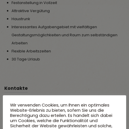
Festanstellung in Vollzeit
Attraktive Vergütung
Haustrunk
Interessantes Aufgabengebiet mit vielfältigen
Gestaltungsmöglichkeiten und Raum zum selbständigen
Arbeiten
Flexible Arbeitszeiten
30 Tage Urlaub
Kontakte
Wir freuen uns auf Sie!
Wir verwenden Cookies, um Ihnen ein optimales
Website-Erlebnis zu bieten, sofern Sie uns die
bewerbung@widemann.eu
Berechtigung dazu erteilen. Es handelt sich dabei
um Cookies, welche die Funktionalität und
Bernhard Widemann
Sicherheit der Website gewährleisten und solche,