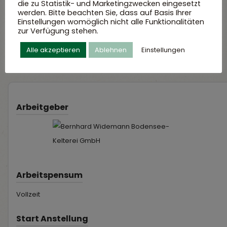
die zu Statistik- und Marketingzwecken eingesetzt
Bodensee-Kelterei GmbH
werden. Bitte beachten Sie, dass auf Basis Ihrer
Einstellungen womöglich nicht alle Funktionalitäten
Heiligenbergstraße 12
zur Verfügung stehen.
88697 Bermatingen-Ahausen
Alle akzeptieren
Ablehnen
Einstellungen
Arbeitgeber
Arbeitspensum
Vollzeit
Start Anstellung