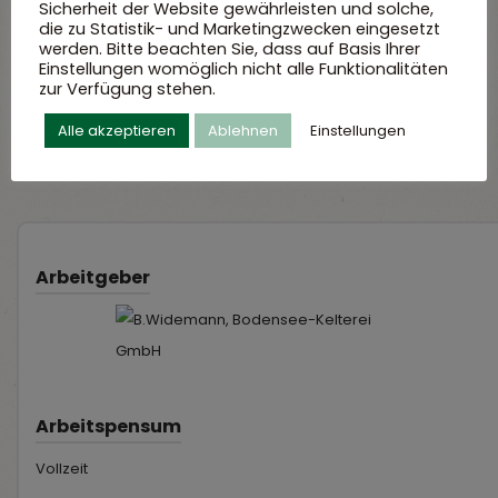
Sicherheit der Website gewährleisten und solche,
Bernhard Widemann
die zu Statistik- und Marketingzwecken eingesetzt
Bodensee-Kelterei GmbH
werden. Bitte beachten Sie, dass auf Basis Ihrer
Einstellungen womöglich nicht alle Funktionalitäten
Personalabteilung
zur Verfügung stehen.
Heiligenbergstraße 12
Alle akzeptieren
Ablehnen
Einstellungen
88697 Bermatingen-Ahausen
Arbeitgeber
Arbeitspensum
Vollzeit