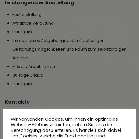
Leistungen der Anstellung
Festanstellung
Attraktive Vergütung
Haustrunk
Interessantes Aufgabengebiet mit vielfältigen
Gestaltungsmöglichkeiten und Raum zum selbständigen
Arbeiten
Flexible Arbeitszeiten
30 Tage Urlaub
Haustrunk
Kontakte
Sie sind neugierig geworden? Dann freuen wir uns auf die
Wir verwenden Cookies, um Ihnen ein optimales
Zusendung Ihrer aussagefähigen Bewerbungsunterlagen
Website-Erlebnis zu bieten, sofern Sie uns die
Berechtigung dazu erteilen. Es handelt sich dabei
vorzugsweise per Mail an:
bewerbung@widemann.eu
um Cookies, welche die Funktionalität und