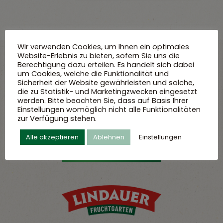
Wir verwenden Cookies, um Ihnen ein optimales
Website-Erlebnis zu bieten, sofern Sie uns die
Berechtigung dazu erteilen. Es handelt sich dabei
Säfte vom Bodensee
um Cookies, welche die Funktionalität und
Sicherheit der Website gewährleisten und solche,
Köstlich, frisch und nachhaltig – das sind die Säfte
die zu Statistik- und Marketingzwecken eingesetzt
vom Bodensee, der Genussregion für
werden. Bitte beachten Sie, dass auf Basis Ihrer
Einstellungen womöglich nicht alle Funktionalitäten
Feinschmecker. Jetzt entdecken!
zur Verfügung stehen.
Alle akzeptieren
Ablehnen
Einstellungen