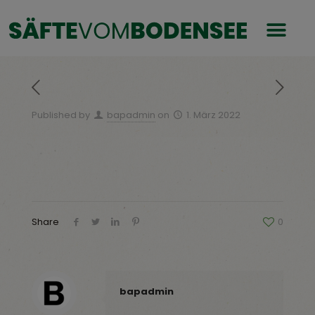
Published by
bapadmin
on
1. März 2022
Share
0
bapadmin