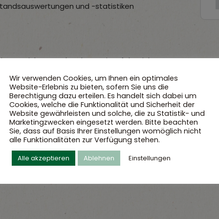
standsauswertungen und -statistiken
im Bereich BWL oder alternativ erfolgreich
 einschlägigen Weiterbildungen sowie
Wir verwenden Cookies, um Ihnen ein optimales
Website-Erlebnis zu bieten, sofern Sie uns die
kauf/Rohwareneinkauf
Berechtigung dazu erteilen. Es handelt sich dabei um
lisch (Wort und Schrift)
Cookies, welche die Funktionalität und Sicherheit der
Website gewährleisten und solche, die zu Statistik- und
atorische Fähigkeiten
Marketingzwecken eingesetzt werden. Bitte beachten
über das normale Maß hinaus
Sie, dass auf Basis Ihrer Einstellungen womöglich nicht
alle Funktionalitäten zur Verfügung stehen.
tsweise
Alle akzeptieren
Ablehnen
Einstellungen