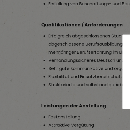
Erstellung von Beschaffungs- und Be
Qualifikationen / Anforderungen
Erfolgreich abgeschlossenes Studium 
abgeschlossene Berufsausbildung mit
mehrjähriger Berufserfahrung im Ein
Verhandlungssicheres Deutsch und Eng
Sehr gute kommunikative und organis
Flexibilität und Einsatzbereitschaft 
Strukturierte und selbständige Arbei
Leistungen der Anstellung
Festanstellung
Attraktive Vergütung